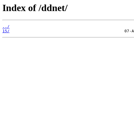
Index of /ddnet/
../
15/